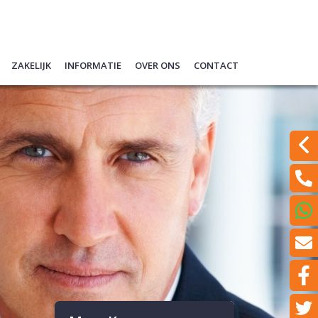
Zakelijk
Informatie
Over ons
Contact
ypotheek (filmpje)
Quickscan financieren
Hypotheekgesprek voorbereiden
Ons team
Laat een bericht achter
berekeningen
Schade melden
Hypotheek oversluiten
Wat doen wij?
Even met ons Videobelle
rentes
Ondernemers
Verzekeren
Een klacht melden?
 informatie en Tips
Werkgevers
Spaardiensten
en
Pensioen
een offerte
Hypotheekadvisering