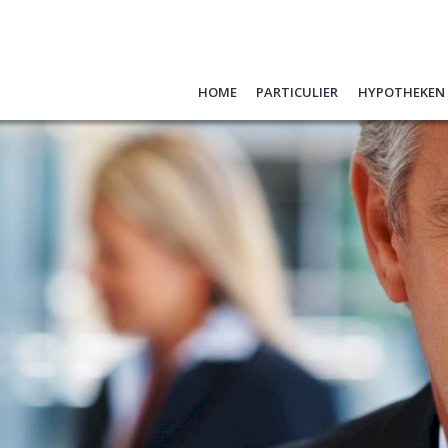
Home
Particulier
Hypotheken
Hypotheken
Oeps, een h
Schade melden
Hypotheek 
Verzekeren
Hypotheek
Pensioen
Belangrijke
Sparen
Formulier
Vraag hier 