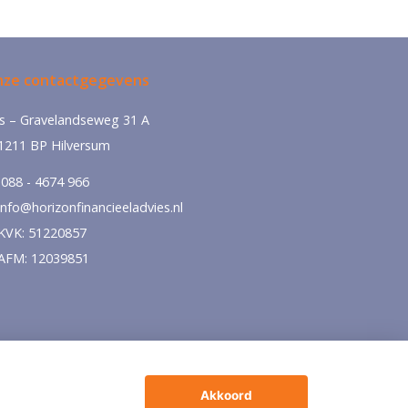
ze contactgegevens
‘s – Gravelandseweg 31 A
1211 BP Hilversum
088 - 4674 966
info@horizonfinancieeladvies.nl
KVK: 51220857
AFM: 12039851
Akkoord