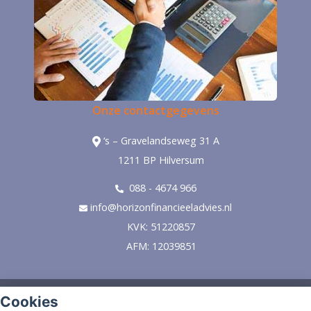
Onze contactgegevens
‘s – Gravelandseweg 31 A
1211 BP Hilversum
088 - 4674 966
info@horizonfinancieeladvies.nl
KVK: 51220857
AFM: 12039851
© Copyright
Assupport BV
2026
Cookies