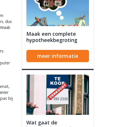
am
en, dus
. Waak
Maak een complete
hypotheekbegroting
rs.
meer informatie
puter
eruit,
anier
pas bij
Wat gaat de