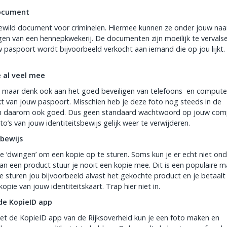
document
 gewild document voor criminelen. Hiermee kunnen ze onder jouw na
en van een hennepkwekerij. De documenten zijn moeilijk te vervals
w paspoort wordt bijvoorbeeld verkocht aan iemand die op jou lijkt
e al veel mee
, maar denk ook aan het goed beveiligen van telefoons en compute
kt van jouw paspoort. Misschien heb je deze foto nog steeds in de
anden daarom ook goed. Dus geen standaard wachtwoord op jouw com
’s van jouw identiteitsbewijs gelijk weer te verwijderen.
sbewijs
 ‘dwingen’ om een kopie op te sturen. Soms kun je er echt niet ond
van een product stuur je nooit een kopie mee. Dit is een populaire m
e sturen jou bijvoorbeeld alvast het gekochte product en je betaalt 
opie van jouw identiteitskaart. Trap hier niet in.
de KopieID app
Met de KopieID app van de Rijksoverheid kun je een foto maken en