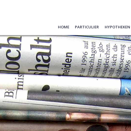
Home
Particulier
Hypotheken
Hypotheken
Oeps, een h
Schade melden
Hypotheek 
Verzekeren
Hypotheek
Pensioen
Belangrijke
Sparen
Formulier
Vraag hier 