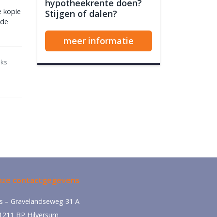
hypotheekrente doen?
e kopie
Stijgen of dalen?
 de
meer informatie
nks
ze contactgegevens
‘s – Gravelandseweg 31 A
1211 BP Hilversum