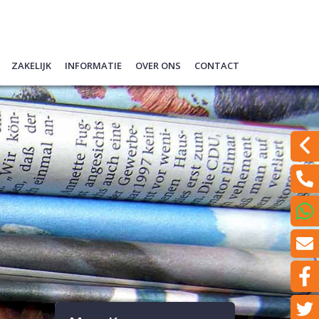
Zakelijk
Informatie
Over ons
Contact
ypotheek (filmpje)
Quickscan financieren
Hypotheekgesprek voorbereiden
Ons team
Laat een bericht achter
berekeningen
Schade melden
Hypotheek oversluiten
Wat doen wij?
Even met ons Videobelle
rentes
Ondernemers
Verzekeren
Een klacht melden?
 informatie en Tips
Werkgevers
Spaardiensten
en
Pensioen
een offerte
Hypotheekadvisering