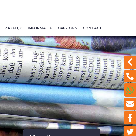
Zakelijk
Informatie
Over ons
Contact
ypotheek (filmpje)
Quickscan financieren
Hypotheekgesprek voorbereiden
Ons team
Laat een bericht achter
berekeningen
Schade melden
Hypotheek oversluiten
Wat doen wij?
Even met ons Videobelle
rentes
Ondernemers
Verzekeren
Een klacht melden?
 informatie en Tips
Werkgevers
Spaardiensten
en
Pensioen
een offerte
Hypotheekadvisering