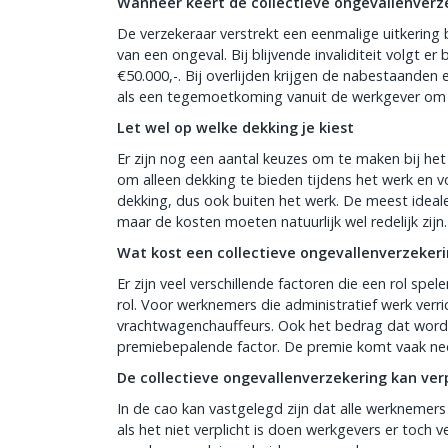
Wanneer keert de collectieve ongevallenverze
De verzekeraar verstrekt een eenmalige uitkering bi
van een ongeval. Bij blijvende invaliditeit volgt er
€50.000,-. Bij overlijden krijgen de nabestaanden 
als een tegemoetkoming vanuit de werkgever om he
Let wel op welke dekking je kiest
Er zijn nog een aantal keuzes om te maken bij het 
om alleen dekking te bieden tijdens het werk en 
dekking, dus ook buiten het werk. De meest ideale 
maar de kosten moeten natuurlijk wel redelijk zijn.
Wat kost een collectieve ongevallenverzeker
Er zijn veel verschillende factoren die een rol s
rol. Voor werknemers die administratief werk verrich
vrachtwagenchauffeurs. Ook het bedrag dat wordt ui
premiebepalende factor. De premie komt vaak ne
De collectieve ongevallenverzekering kan verp
In de cao kan vastgelegd zijn dat alle werknemers
als het niet verplicht is doen werkgevers er toch 