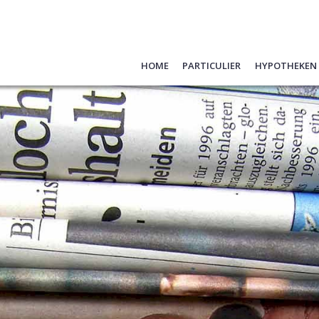
Home
Particulier
Hypotheken
Hypotheken
Oeps, een h
Schade melden
Hypotheek 
Verzekeren
Hypotheek
Pensioen
Belangrijke
Sparen
Formulier
Vraag hier 