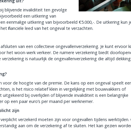
kering uit?
j blijvende invaliditeit ten gevolge
 bijvoorbeeld een uitkering van
een eenmalige uitkering van bijvoorbeeld €5.000,-. De uitkering kun j
t financiële leed van het ongeval te verzachten.
afsluiten van een collectieve ongevallenverzekering. Je kunt ervoor k
voor het woon-werk verkeer. De ruimere verzekering biedt doorlopen
verzekering is natuurlijk de ongevallenverzekering die altijd dekking
ing?
pelen voor de hoogte van de premie. De kans op een ongeval speelt ee
ten, is het risico relatief klein in vergelijking met bouwvakkers of
tgekeerd bij overlijden of blijvende invaliditeit is een belangrijke
er op een paar euro’s per maand per werknemer.
licht zijn
 verplicht verzekerd moeten zijn voor ongevallen tijdens werktijden.
verstandig aan om de verzekering af te sluiten. Het kan gezien worde