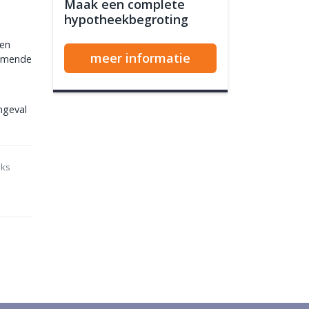
Maak een complete
hypotheekbegroting
Een
meer informatie
komende
ngeval
nks