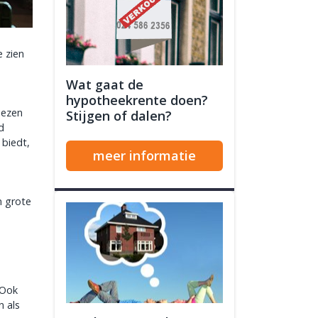
e zien
Wat gaat de
hypotheekrente doen?
iezen
Stijgen of dalen?
d
 biedt,
meer informatie
n grote
 Ook
n als