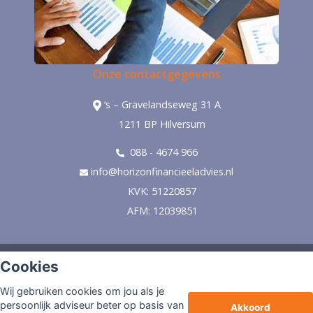
Onze contactgegevens
‘s – Gravelandseweg 31 A
1211 BP Hilversum
088 - 4674 966
info@horizonfinancieeladvies.nl
KVK: 51220857
AFM: 12039851
© Copyright
Assupport BV
2026
Cookies
Sitemap
Wij gebruiken cookies om jou als je
Disclaimer
persoonlijk adviseur beter op basis van
Akkoord