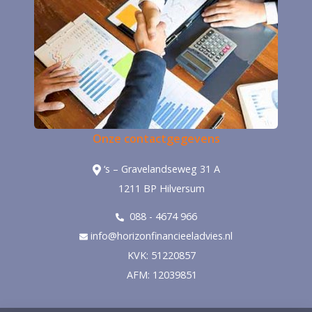
Onze contactgegevens
‘s – Gravelandseweg 31 A
1211 BP Hilversum
088 - 4674 966
info@horizonfinancieeladvies.nl
KVK: 51220857
AFM: 12039851